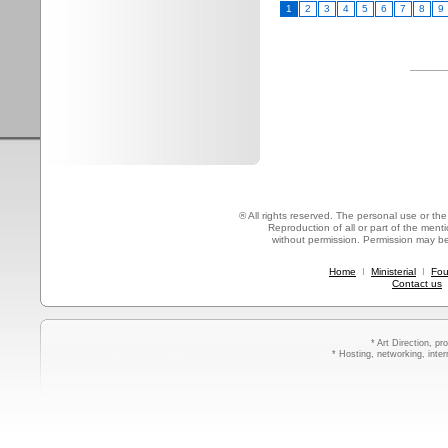
1
2
3
4
5
6
7
8
9
_____
® All rights reserved. The personal use or the 
Reproduction of all or part of the mentio
without permission. Permission may b
Home
I
Ministerial
I
Fou
Contact us
* Art Direction, p
* Hosting, networking, inte