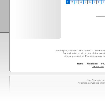
1
2
3
4
5
6
7
8
9
_____
® All rights reserved. The personal use or the 
Reproduction of all or part of the mentio
without permission. Permission may b
Home
I
Ministerial
I
Fou
Contact us
* Art Direction, p
* Hosting, networking, inte