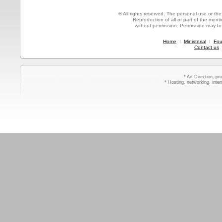
® All rights reserved. The personal use or the 
Reproduction of all or part of the mentio
without permission. Permission may b
Home
I
Ministerial
I
Fou
Contact us
* Art Direction, p
* Hosting, networking, inte