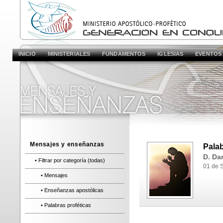
INICIO
MINISTERIALES
FUNDAMENTOS
IGLESIAS
EVENTOS
Mensajes y enseñanzas
Palab
D. Dar
• Filtrar por categoría (todas)
01 de 
• Mensajes
• Enseñanzas apostólicas
• Palabras proféticas